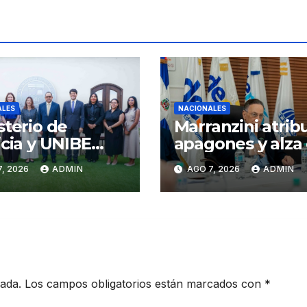
ALES
NACIONALES
sterio de
Marranzini atrib
icia y UNIBE
apagones y alza
alecen
facturas eléctric
, 2026
ADMIN
AGO 7, 2026
ADMIN
eración en
al calor y proces
icia y Derechos
de mantenimien
anos
cada.
Los campos obligatorios están marcados con
*