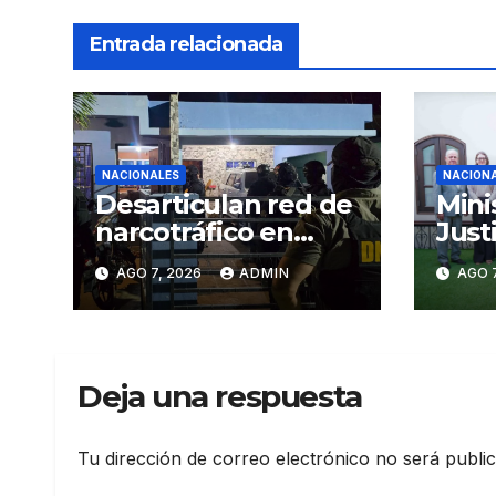
Entrada relacionada
NACIONALES
NACION
Desarticulan red de
Mini
narcotráfico en
Just
Operación Lgtca
fort
AGO 7, 2026
ADMIN
AGO 7
coop
Just
Hum
Deja una respuesta
Tu dirección de correo electrónico no será publi