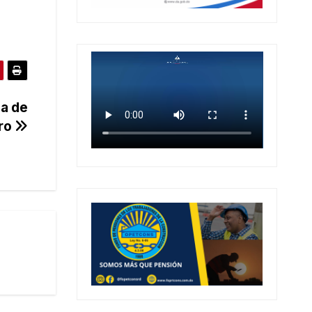
da de
aro