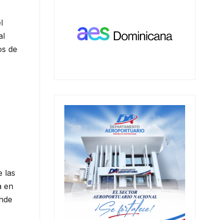
l
al
os de
e las
a en
onde