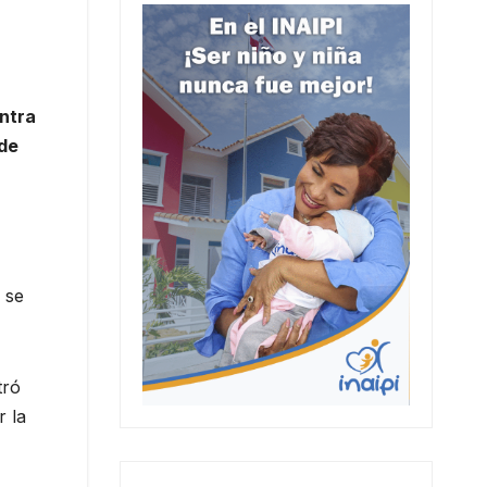
ontra
 de
 se
tró
r la