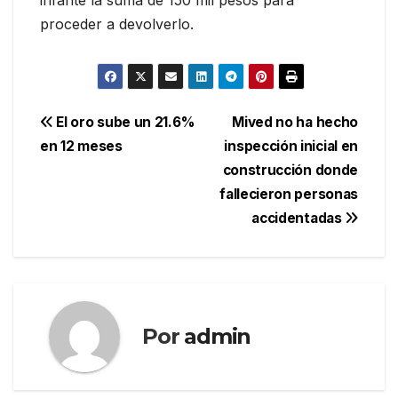
proceder a devolverlo.
Navegación
El oro sube un 21.6%
Mived no ha hecho
en 12 meses
inspección inicial en
de
construcción donde
entradas
fallecieron personas
accidentadas
Por
admin