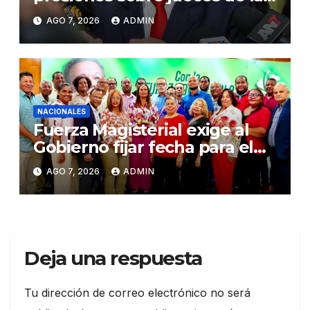
Suprema Corte de Justicia
AGO 7, 2026
ADMIN
NACIONALES
Fuerza Magisterial exige al
Gobierno fijar fecha para el
pago de la Evaluación del
AGO 7, 2026
ADMIN
Desempeño
Deja una respuesta
Tu dirección de correo electrónico no será