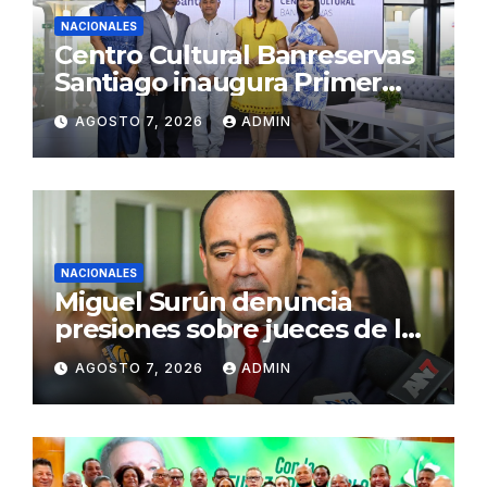
NACIONALES
Centro Cultural Banreservas
Santiago inaugura Primer
Congreso de Artesanos de
AGOSTO 7, 2026
ADMIN
Santiago
NACIONALES
Miguel Surún denuncia
presiones sobre jueces de la
Suprema Corte de Justicia
AGOSTO 7, 2026
ADMIN