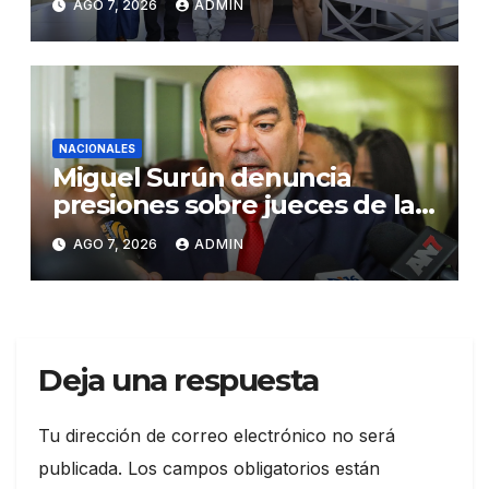
AGO 7, 2026
ADMIN
Santiago
NACIONALES
Miguel Surún denuncia
presiones sobre jueces de la
Suprema Corte de Justicia
AGO 7, 2026
ADMIN
Deja una respuesta
Tu dirección de correo electrónico no será
publicada.
Los campos obligatorios están