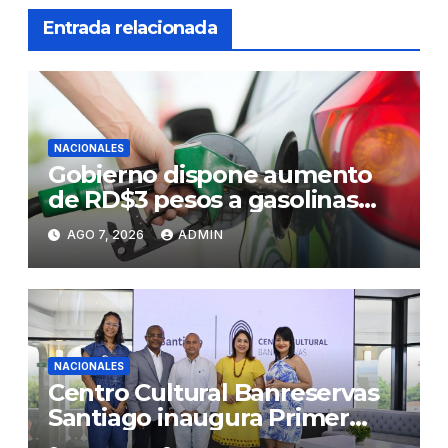
Entrada relacionada
NACIONALES
Gobierno dispone aumento
de RD$3 pesos a gasolinas
premium y regular
AGO 7, 2026
ADMIN
NACIONALES
Centro Cultural Banreservas
Santiago inaugura Primer
Congreso de Artesanos de