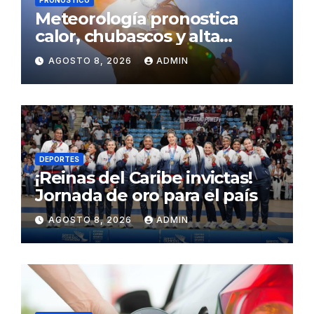
Meteorología pronostica
calor, chubascos y alta
concentración de polvo del
AGOSTO 8, 2026
ADMIN
Sahara para este sábado
DEPORTES
¡Reinas del Caribe invictas!
Jornada de oro para el país
AGOSTO 8, 2026
ADMIN