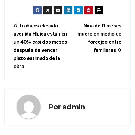
Navegación
Trabajos elevado
Niña de 11 meses
avenida Hípica están en
muere en medio de
de
un 40% casi dos meses
forcejeo entre
entradas
después de vencer
familiares
plazo estimado de la
obra
Por
admin