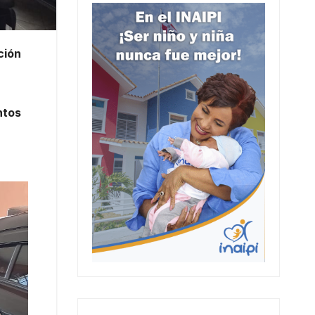
ción
tos