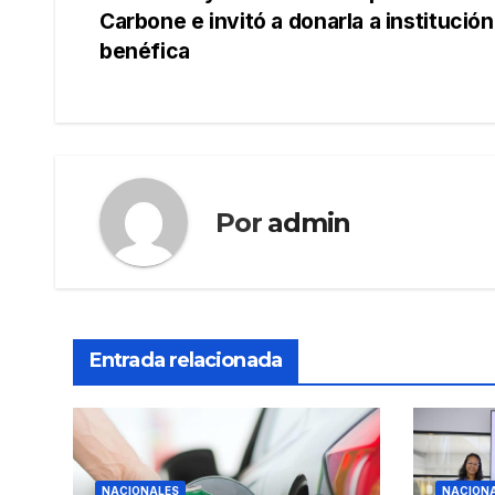
Carbone e invitó a donarla a institución
de
benéfica
entradas
Por
admin
Entrada relacionada
NACIONALES
NACION