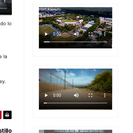
odo lo
e la
ey.
tillo