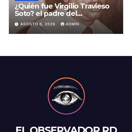
¿Quién fue Virgilio Travieso
Soto? el padre del
baloncesto dominicano
AGOSTO 6, 2026
ADMIN
EL OBSERVADOR RD