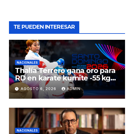
TE PUEDEN INTERESAR
NACIONALES
Thalía Terrero gana oro para
RD en karate kumite -55 kg
en Santo Domingo 2026
AGOSTO 6, 2026
ADMIN
NACIONALES