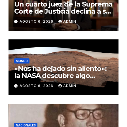
Un cuarto juez de la Suprema
Corte de Justicia declina a ser
evaluado por el CNM
AGOSTO 6, 2026
ADMIN
MUNDO
«Nos ha dejado sin aliento»:
la NASA descubre algo
insólito en Marte
AGOSTO 6, 2026
ADMIN
NACIONALES