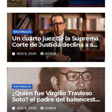
NACIONALES
Un cuarto juez de la Suprema
Corte de Justicia declina a ser
evaluado por el CNM
AGO 6, 2026
ADMIN
NACIONALES
¿Quién fue Virgilio Travieso
Soto? el padre del baloncesto
dominicano
AGO 6, 2026
ADMIN