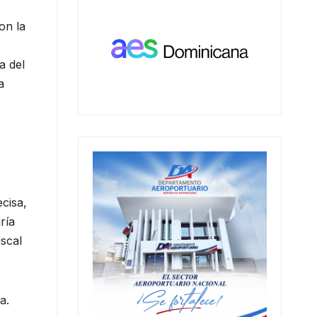
on la
a del
a
cisa,
ría
iscal
a.