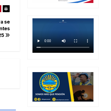
ya se
antes
025