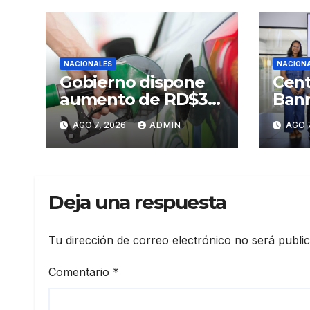
NACIONALES
NACION
Gobierno dispone
Cent
aumento de RD$3
Banr
pesos a gasolinas
Sant
AGO 7, 2026
ADMIN
AGO 7
premium y regular
Prim
Arte
Sant
Deja una respuesta
Tu dirección de correo electrónico no será publi
Comentario
*