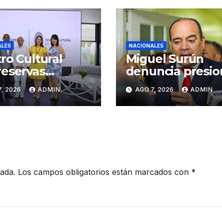
ALES
NACIONALES
ro Cultural
Miguel Surún
eservas
denuncia presio
iago inaugura
sobre jueces de 
, 2026
ADMIN
AGO 7, 2026
ADMIN
er Congreso de
Suprema Corte 
sanos de
Justicia
iago
cada.
Los campos obligatorios están marcados con
*