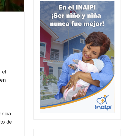
e
 el
 en
encia
nto de