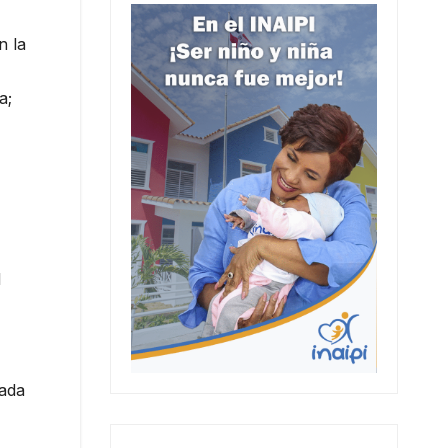
n la
a;
l
nada