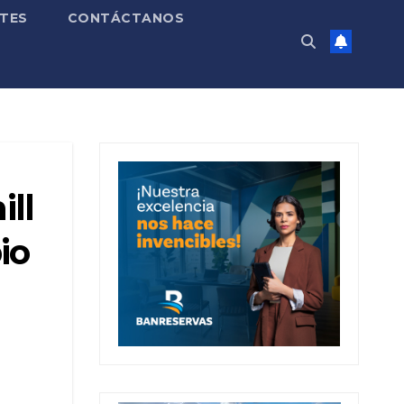
TES
CONTÁCTANOS
ill
io