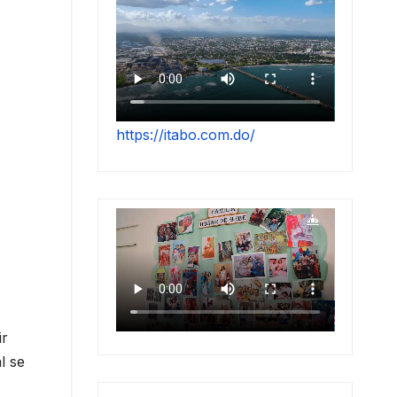
https://itabo.com.do/
ir
l se