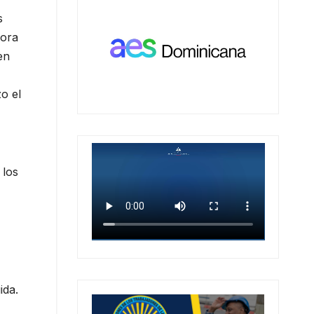
s
hora
en
o el
 los
ida.