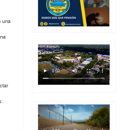
n una
una
ctar
s