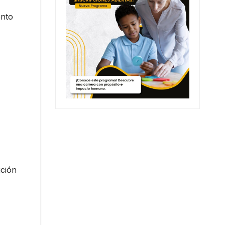
ento
ución