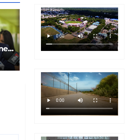
nes
la
de