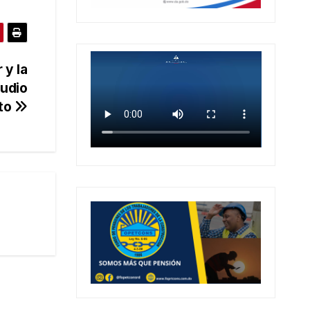
 y la
tudio
ito