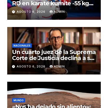
RD en karate kumite -55 kg
en Santo Domingo 2026
AGOSTO 6, 2026
ADMIN
NACIONALES
Un cuarto juez de la Suprema
Corte de Justicia declina a ser
evaluado por el CNM
AGOSTO 6, 2026
ADMIN
MUNDO
«Nos ha dejado sin aliento»: