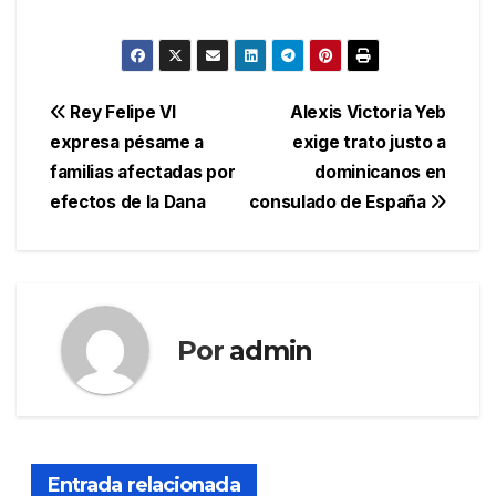
Navegación
Rey Felipe VI
Alexis Victoria Yeb
expresa pésame a
exige trato justo a
de
familias afectadas por
dominicanos en
entradas
efectos de la Dana
consulado de España
Por
admin
Entrada relacionada