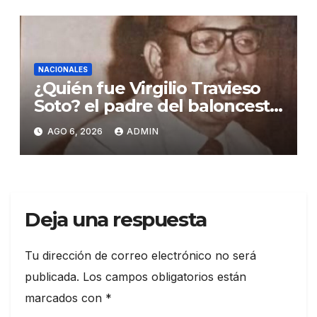
NACIONALES
¿Quién fue Virgilio Travieso
Soto? el padre del baloncesto
dominicano
AGO 6, 2026
ADMIN
Deja una respuesta
Tu dirección de correo electrónico no será
publicada.
Los campos obligatorios están
marcados con
*