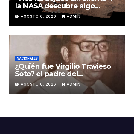
la NASA descubre algo
insólito en Marte
AGOSTO 6, 2026
ADMIN
NACIONALES
¿Quién fue Virgilio Travieso
Soto? el padre del
baloncesto dominicano
AGOSTO 6, 2026
ADMIN