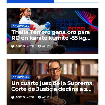
NACIONALES
Thalía Terrero gana oro para
RD en karate kumite -55 kg
en Santo Domingo 2026
AGO 6, 2026
ADMIN
NACIONALES
Un cuarto juez de la Suprema
Corte de Justicia declina a ser
evaluado por el CNM
AGO 6, 2026
ADMIN