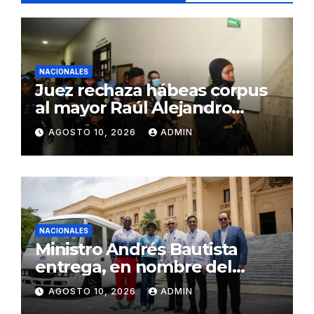
NACIONALES
Juez rechaza hábeas corpus
al mayor Raúl Alejandro
Girón Jiménez en el caso
AGOSTO 10, 2026
ADMIN
Coral
NACIONALES
Ministro Andrés Bautista
entrega, en nombre del
presidente Luis Abinader,
AGOSTO 10, 2026
ADMIN
autobús a la Fundación