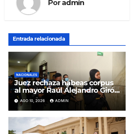
Por
admin
Entrada relacionada
NACIONALES
Juez rechaza hábeas corpus
al mayor Raúl Alejandro Girón
Jiménez en el caso Coral
AGO 10, 2026
ADMIN