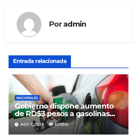
Por
admin
Entrada relacionada
NACIONALES
Gobierno dispone aumento
de RD$3 pesos a gasolinas
premium y regular
AGO 7, 2026
ADMIN