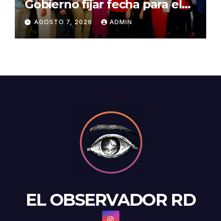
Gobierno fijar fecha para el
pago de la Evaluación del
AGOSTO 7, 2026
ADMIN
Desempeño
EL OBSERVADOR RD