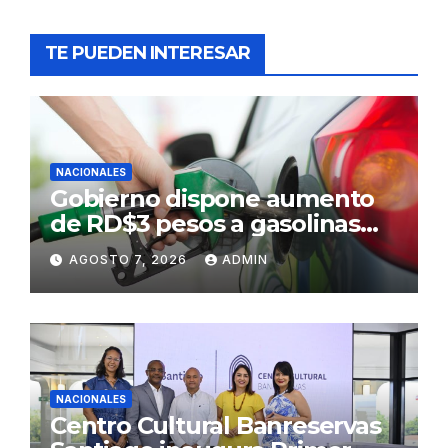
TE PUEDEN INTERESAR
NACIONALES
Gobierno dispone aumento
de RD$3 pesos a gasolinas
premium y regular
AGOSTO 7, 2026
ADMIN
NACIONALES
Centro Cultural Banreservas