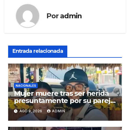
Por
admin
Entrada relacionada
NACIONALES
Mujer muere tras ser herida
presuntamente por su pareja
en Montecristi
AGO 9, 2026
ADMIN