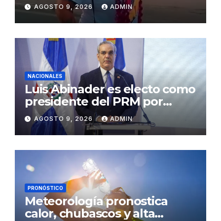
de Salcedo
AGOSTO 9, 2026
ADMIN
NACIONALES
Luis Abinader es electo como
presidente del PRM por
cuatro años
AGOSTO 9, 2026
ADMIN
PRONÓSTICO
Meteorología pronostica
calor, chubascos y alta