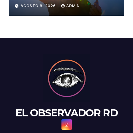
concentración de polvo del
AGOSTO 8, 2026
ADMIN
Sahara para este sábado
EL OBSERVADOR RD