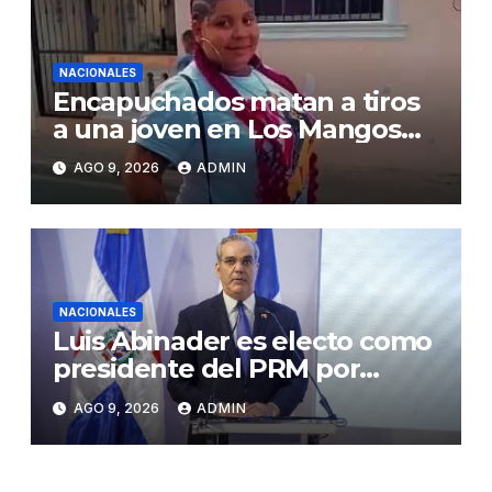
NACIONALES
Encapuchados matan a tiros
a una joven en Los Mangos
de Salcedo
AGO 9, 2026
ADMIN
NACIONALES
Luis Abinader es electo como
presidente del PRM por
cuatro años
AGO 9, 2026
ADMIN