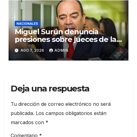
NACIONALES
Miguel Surún denuncia
presiones sobre jueces de la
Suprema Corte de Justicia
AGO 7, 2026
ADMIN
Deja una respuesta
Tu dirección de correo electrónico no será
publicada.
Los campos obligatorios están
marcados con
*
Comentario
*