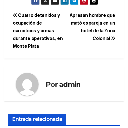
Navegación
Cuatro detenidos y
Apresan hombre que
ocupación de
mató expareja en un
de
narcóticos y armas
hotel de la Zona
entradas
durante operativos, en
Colonial
Monte Plata
Por
admin
Entrada relacionada