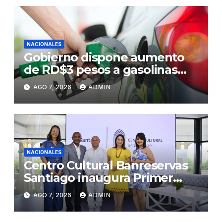
NACIONALES
Gobierno dispone aumento
de RD$3 pesos a gasolinas
premium y regular
AGO 7, 2026
ADMIN
NACIONALES
Centro Cultural Banreservas
Santiago inaugura Primer
Congreso de Artesanos de
AGO 7, 2026
ADMIN
Santiago