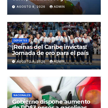
concentración de polvo del
AGOSTO 8, 2026
ADMIN
Sahara para este sábado
DEPORTES
¡Reinas del Caribe invictas!
Jornada de oro para el país
AGOSTO 8, 2026
ADMIN
NACIONALES
Gobierno dispone aumento
de RD$3 pesos a gasolinas