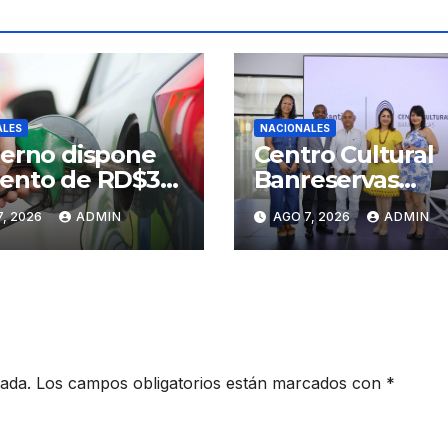
ALES
NACIONALES
erno dispone
Centro Cultural
ento de RD$3
Banreservas
s a gasolinas
Santiago inaugu
, 2026
ADMIN
AGO 7, 2026
ADMIN
ium y regular
Primer Congres
Artesanos de
Santiago
cada.
Los campos obligatorios están marcados con
*