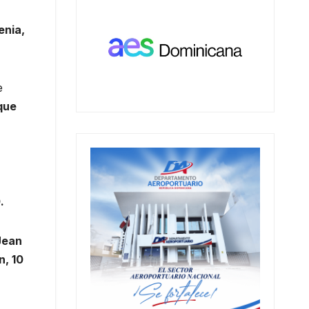
enia,
e
que
.
Jean
n, 10