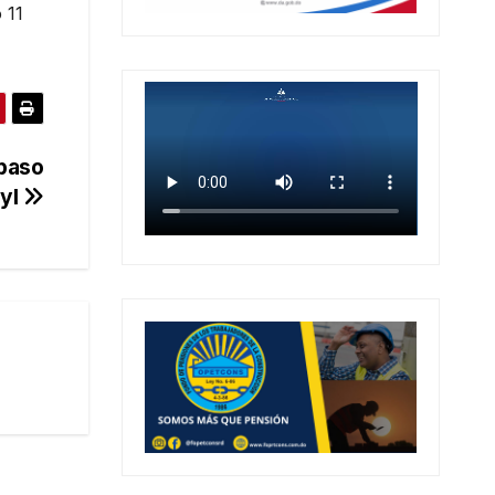
 11
 paso
ryl