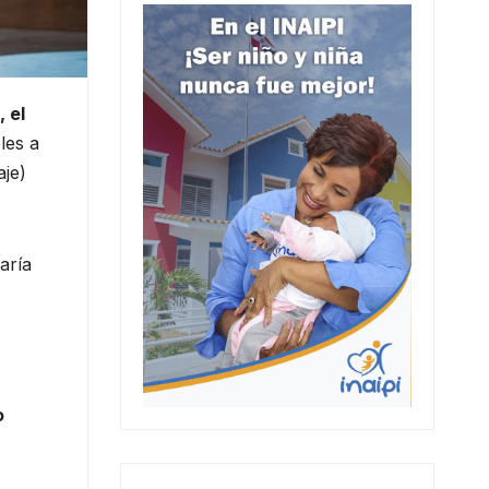
 el
les a
je)
aría
o