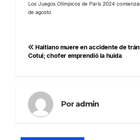
Los Juegos Olímpicos de París 2024 comienzan 
de agosto
Navegación
Haitiano muere en accidente de trán
Cotuí; chofer emprendió la huida
de
entradas
Por
admin