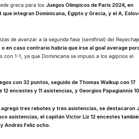
sede greca para los
Juegos Olímpicos de Paris 2024, en
B que integran Dominicana, Egipto y Grecia, y el A, Eslov
zas de avanzar a la segunda fase (semifinal) del Repechaj
 o en caso contrario habría que irse al goal average por
os con 1-1, ya que Dominicana se impuso a los egipcios el
iegos con 32 puntos, seguido de Thomas Walkup con 17
e 12 encestes y 11 asistencias, y Georgios Papagiannis 10
 agregó tres rebotes y tres asistencias, se destacaron 
co asistencias, el capitán Víctor Liz 12 encestes tambié
y Andrés Feliz ocho.