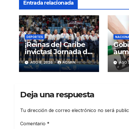
Entrada relacionada
DEPORTES
NACION
¡Reinas del Caribe
Gobi
invictas! Jornada de
aum
oro para el país
peso
AGO 8, 2026
ADMIN
AGO 7
prem
Deja una respuesta
Tu dirección de correo electrónico no será publi
Comentario
*