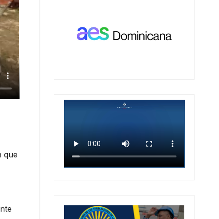
n que
onte