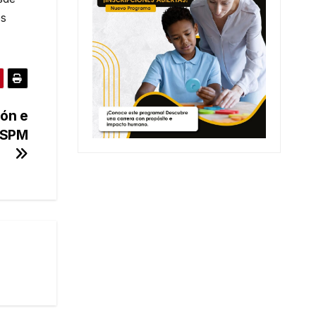
os
ión e
n SPM