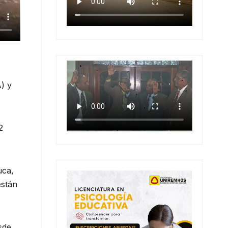
) y
2
uca,
están
sde