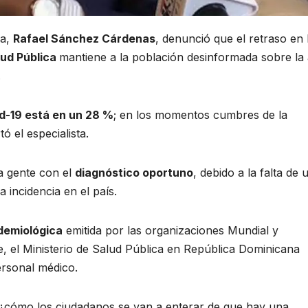
ca,
Rafael Sánchez Cárdenas
, denunció que el retraso en 
lud Pública
mantiene a la población desinformada sobre la 
.
id-19 está en un 28 %
; en los momentos cumbres de la
ó el especialista.
la gente con el
diagnóstico oportuno
, debido a la falta de 
incidencia en el país.
idemiológica
emitida por las organizaciones Mundial y
 el Ministerio de Salud Pública en República Dominicana
ersonal médico.
 ¿cómo los ciudadanos se van a enterar de que hay una