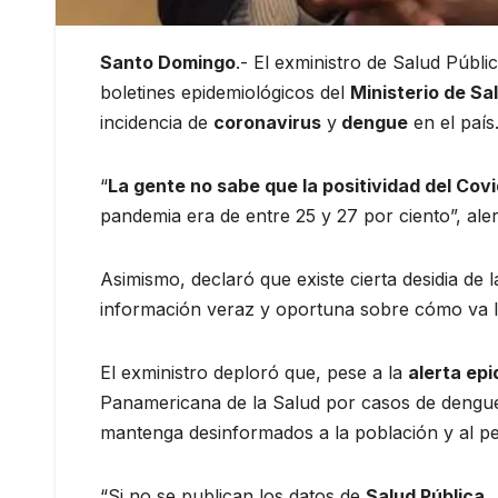
Santo Domingo
.- El exministro de Salud Públi
boletines epidemiológicos del
Ministerio de Sa
incidencia de
coronavirus
y
dengue
en el país
“
La gente no sabe que la positividad del Cov
pandemia era de entre 25 y 27 por ciento”, alert
Asimismo, declaró que existe cierta desidia de 
información veraz y oportuna sobre cómo va la 
El exministro deploró que, pese a la
alerta ep
Panamericana de la Salud por casos de dengue,
mantenga desinformados a la población y al p
“Si no se publican los datos de
Salud Pública
,