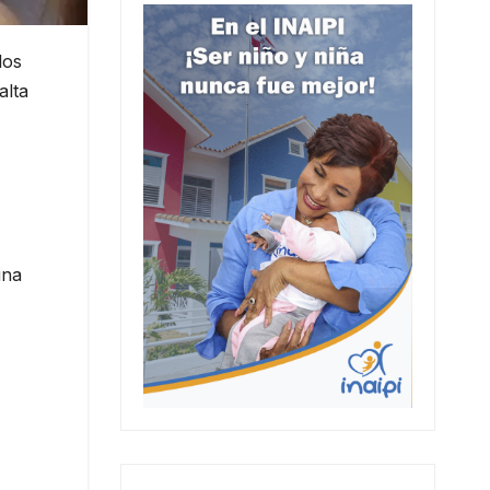
los
alta
una