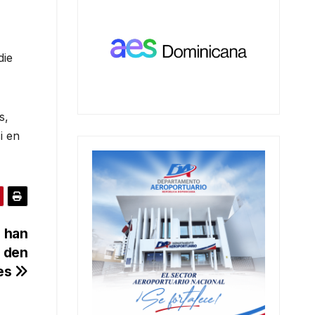
die
s,
i en
 han
e den
nes