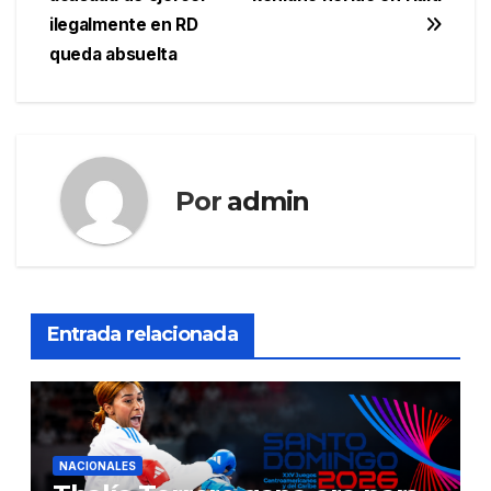
de
ilegalmente en RD
entradas
queda absuelta
Por
admin
Entrada relacionada
NACIONALES