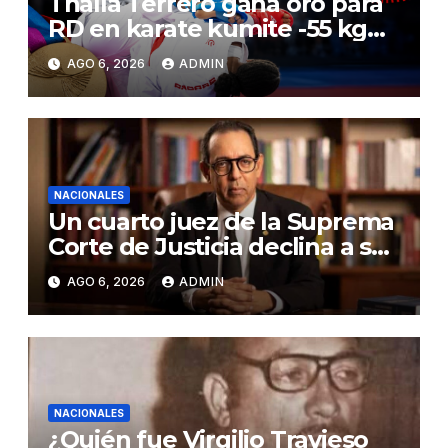
Thalía Terrero gana oro para
RD en karate kumite -55 kg
en Santo Domingo 2026
AGO 6, 2026
ADMIN
NACIONALES
Un cuarto juez de la Suprema
Corte de Justicia declina a ser
evaluado por el CNM
AGO 6, 2026
ADMIN
NACIONALES
¿Quién fue Virgilio Travieso