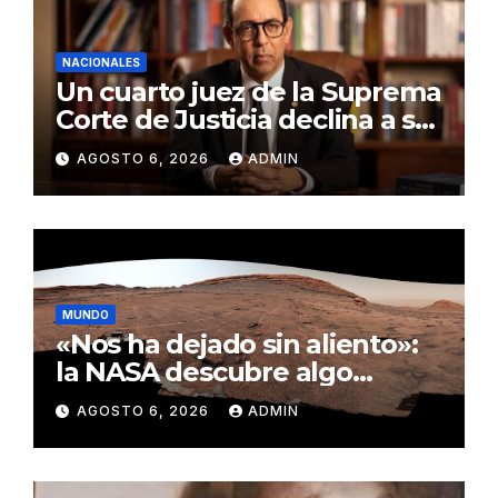
NACIONALES
Un cuarto juez de la Suprema
Corte de Justicia declina a ser
evaluado por el CNM
AGOSTO 6, 2026
ADMIN
MUNDO
«Nos ha dejado sin aliento»:
la NASA descubre algo
insólito en Marte
AGOSTO 6, 2026
ADMIN