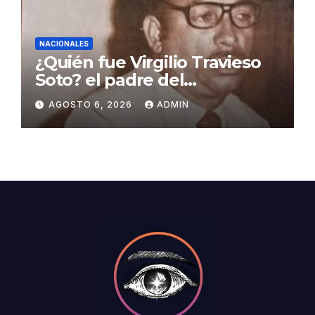
NACIONALES
¿Quién fue Virgilio Travieso
Soto? el padre del
baloncesto dominicano
AGOSTO 6, 2026
ADMIN