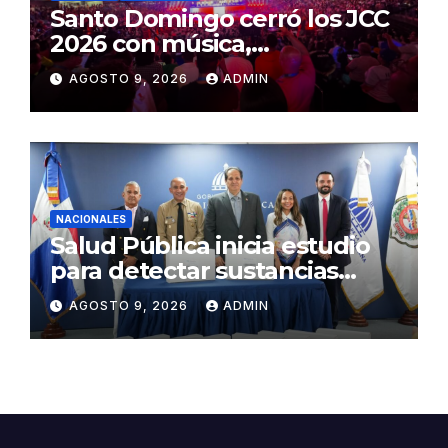
Santo Domingo cerró los JCC
2026 con música,
reconocimientos y alegría
AGOSTO 9, 2026
ADMIN
NACIONALES
Salud Pública inicia estudio
para detectar sustancias
psicoactivas en conductores
AGOSTO 9, 2026
ADMIN
accidentados