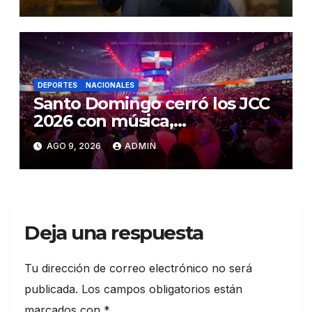
SCJ
DEPORTES
NACIONALES
Santo Domingo cerró los JCC
2026 con música,
reconocimientos y alegría
AGO 9, 2026
ADMIN
Deja una respuesta
Tu dirección de correo electrónico no será
publicada.
Los campos obligatorios están
marcados con
*