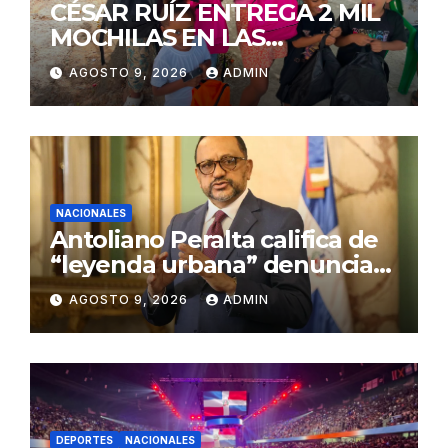
CÉSAR RUÍZ ENTREGA 2 MIL
MOCHILAS EN LAS
TERRENAS
AGOSTO 9, 2026
ADMIN
NACIONALES
Antoliano Peralta califica de
“leyenda urbana” denuncias
de presiones a jueces de la
AGOSTO 9, 2026
ADMIN
SCJ
DEPORTES
NACIONALES