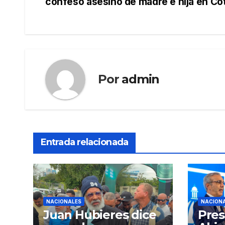
confeso asesino de madre e hija en Co
de
entradas
Por
admin
Entrada relacionada
NACIONALES
NACION
Juan Hubieres dice
Pres