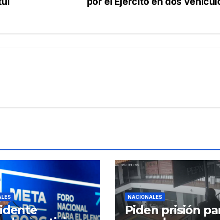
tuí
por el Ejército en dos vehícu
ALES
NACIONALES
idente
Piden prisión pa