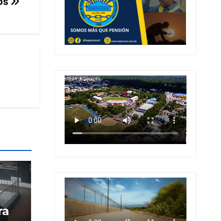
los
ra