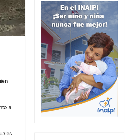
uien
nto a
uales