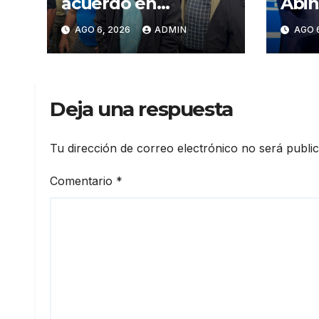
acuerdo en
Abin
corredor Mella evita
en p
AGO 6, 2026
ADMIN
AGO 
conflictos
Meta
innecesarios
mira
crec
eco
Deja una respuesta
fort
inst
elev
Tu dirección de correo electrónico no será publi
prod
Comentario
*