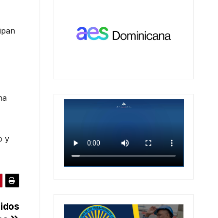
cipan
na
o y
idos