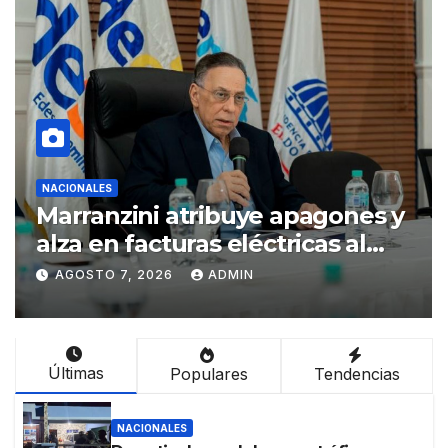
NACIONALES
JCE pretende imponer su ley
mordaza y formula cargos
contra ACD Media por publicar
AGOSTO 7, 2026
ADMIN
encuestas
Últimas
Populares
Tendencias
NACIONALES