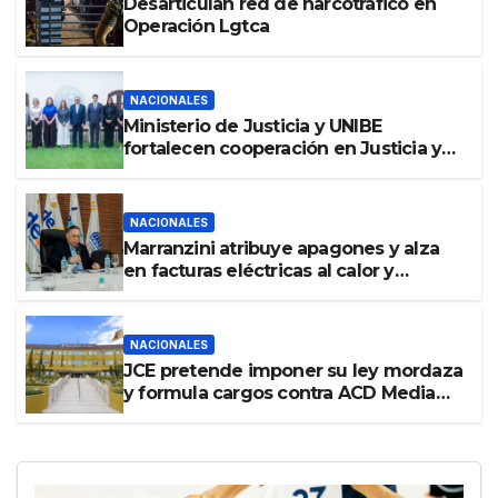
Desarticulan red de narcotráfico en
Operación Lgtca
NACIONALES
Ministerio de Justicia y UNIBE
fortalecen cooperación en Justicia y
Derechos Humanos
NACIONALES
Marranzini atribuye apagones y alza
en facturas eléctricas al calor y
procesos de mantenimiento
NACIONALES
JCE pretende imponer su ley mordaza
y formula cargos contra ACD Media
por publicar encuestas