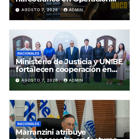
Lgtca
AGOSTO 7, 2026
ADMIN
NACIONALES
Ministerio de Justicia y UNIBE
fortalecen cooperación en
Justicia y Derechos Humanos
AGOSTO 7, 2026
ADMIN
NACIONALES
Marranzini atribuye