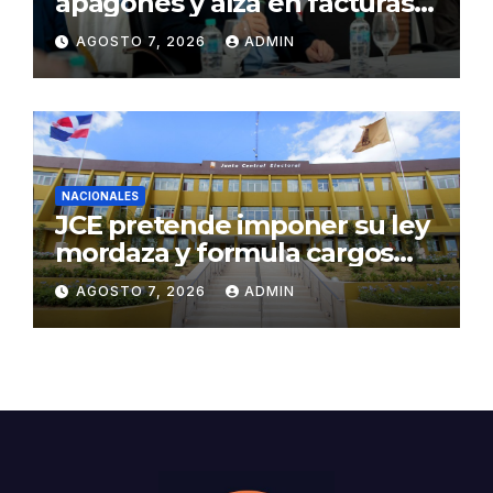
apagones y alza en facturas
eléctricas al calor y procesos
AGOSTO 7, 2026
ADMIN
de mantenimiento
NACIONALES
JCE pretende imponer su ley
mordaza y formula cargos
contra ACD Media por
AGOSTO 7, 2026
ADMIN
publicar encuestas