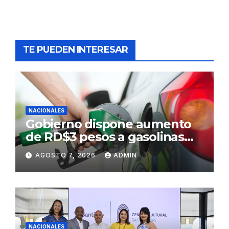
TE PUEDEN INTERESAR
NACIONALES
Gobierno dispone aumento
de RD$3 pesos a gasolinas
premium y regular
AGOSTO 7, 2026
ADMIN
NACIONALES