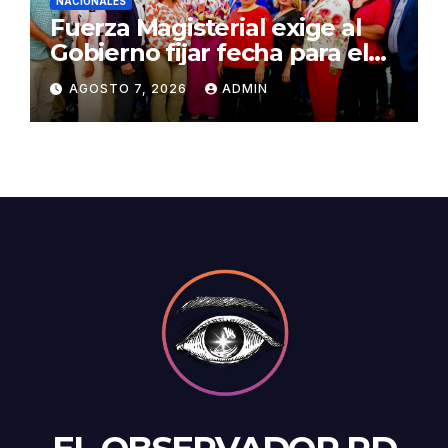
NACIONALES
Fuerza Magisterial exige al
Gobierno fijar fecha para el
pago de la Evaluación del
AGOSTO 7, 2026
ADMIN
Desempeño