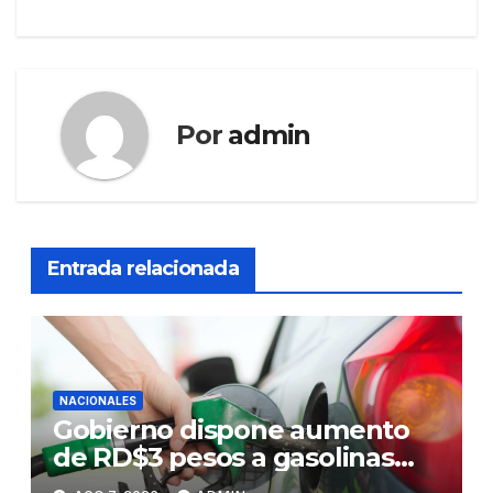
entradas
Por
admin
Entrada relacionada
NACIONALES
Gobierno dispone aumento
de RD$3 pesos a gasolinas
premium y regular