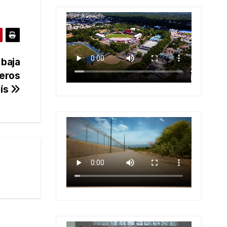
 baja
eros
aís