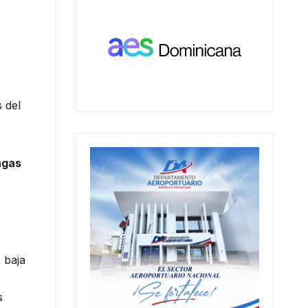
 del
agas
 baja
s