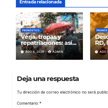
Entrada relacionada
PRONÓSTICO
PRONÓS
Verja, tropas y
Desd
repatriaciones: así
RD, 
va la política
ext
AGO 6, 2026
ADMIN
AGO 
migratoria de los
golp
seis años Luis
cont
Abinader
camb
Deja una respuesta
Tu dirección de correo electrónico no será publi
Comentario
*