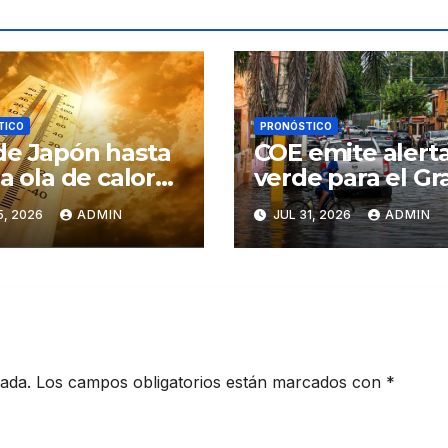
TICO
PRONÓSTICO
e Japón hasta
COE emite alert
la ola de calor
verde para el Gr
rema que
Santo Domingo 
5, 2026
ADMIN
JUL 31, 2026
ADMIN
ea a varios
San Cristóbal po
inentes por el
fuertes aguacer
io climático
cada.
Los campos obligatorios están marcados con
*