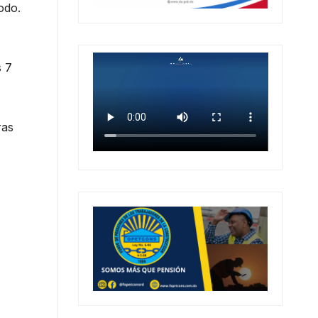
odo.
s 7
ras