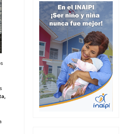
os
s
ta,
a