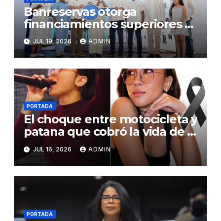
Banreservas otorga
financiamientos superiores a
RD$117 millones en proyecto
JUL 19, 2026
ADMIN
Nuevas Esperanzas
PORTADA
El choque entre motocicleta y
patana que cobró la vida de la
adoradora Emely Familia
JUL 16, 2026
ADMIN
Medina
PORTADA