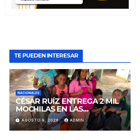
TE PUEDEN INTERESAR
NACIONALES
CÉSAR RUÍZ ENTREGA 2 MIL
MOCHILAS EN LAS
TERRENAS
AGOSTO 9, 2026
ADMIN