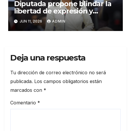
Diputada propone blindar la
libertad de expresión y
eliminar prisión por opinar
JUN 11, 2026
ADMIN
Deja una respuesta
Tu dirección de correo electrónico no será
publicada.
Los campos obligatorios están
marcados con
*
Comentario
*