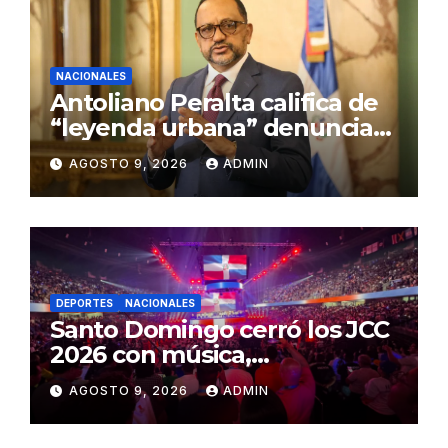
NACIONALES
Antoliano Peralta califica de
“leyenda urbana” denuncias
de presiones a jueces de la
AGOSTO 9, 2026
ADMIN
SCJ
DEPORTES
NACIONALES
Santo Domingo cerró los JCC
2026 con música,
reconocimientos y alegría
AGOSTO 9, 2026
ADMIN