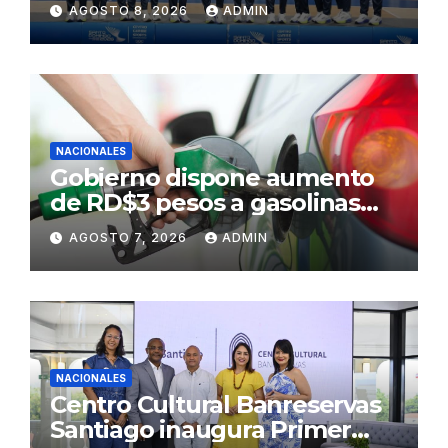
AGOSTO 8, 2026
ADMIN
NACIONALES
Gobierno dispone aumento
de RD$3 pesos a gasolinas
premium y regular
AGOSTO 7, 2026
ADMIN
NACIONALES
Centro Cultural Banreservas
Santiago inaugura Primer