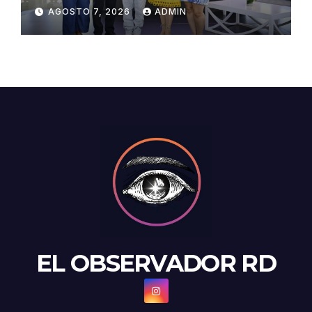
Congreso de Artesanos de
AGOSTO 7, 2026
ADMIN
Santiago
EL OBSERVADOR RD