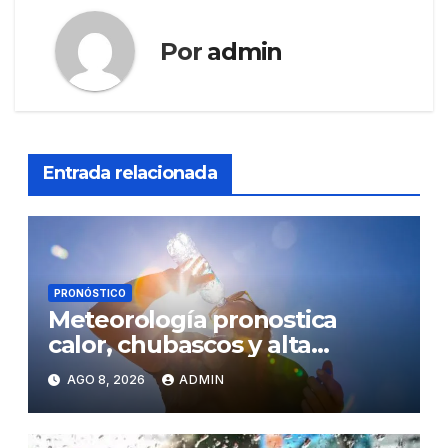
Por
admin
Entrada relacionada
PRONÓSTICO
Meteorología pronostica
calor, chubascos y alta
concentración de polvo del
AGO 8, 2026
ADMIN
Sahara para este sábado