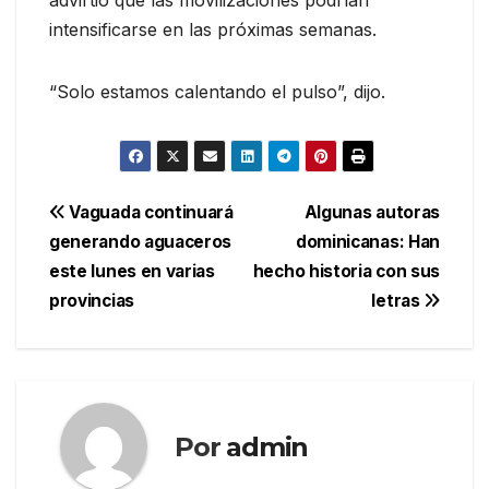
advirtió que las movilizaciones podrían
intensificarse en las próximas semanas.
“Solo estamos calentando el pulso”, dijo.
Navegación
Vaguada continuará
Algunas autoras
generando aguaceros
dominicanas: Han
de
este lunes en varias
hecho historia con sus
entradas
provincias
letras
Por
admin