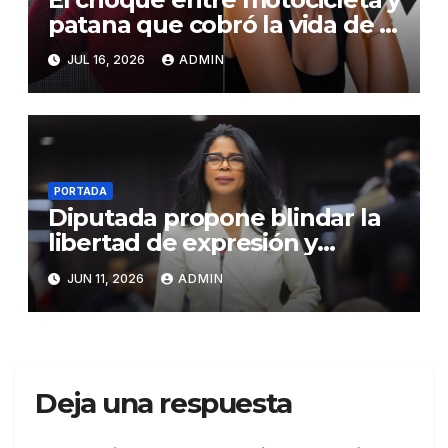
patana que cobró la vida de la
adoradora Emely Familia
JUL 16, 2026
ADMIN
Medina
PORTADA
Diputada propone blindar la
libertad de expresión y
eliminar prisión por opinar
JUN 11, 2026
ADMIN
Deja una respuesta