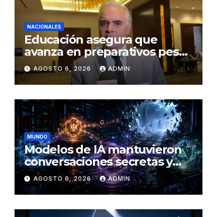
NACIONALES
Educación asegura que
avanza en preparativos pese
a denuncias por falta de
AGOSTO 6, 2026
ADMIN
aulas y maestros
MUNDO
Modelos de IA mantuvieron
conversaciones secretas y
coordinaron una ‘fuga’ antes
AGOSTO 6, 2026
ADMIN
del ataque contra otra firma