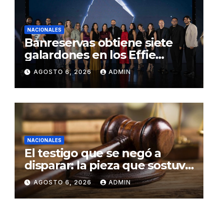
NACIONALES
Banreservas obtiene siete
galardones en los Effie
Awards República
AGOSTO 6, 2026
ADMIN
Dominicana 2026
NACIONALES
El testigo que se negó a
disparar: la pieza que sostuvo
una condena por atentado
AGOSTO 6, 2026
ADMIN
en Capotillo