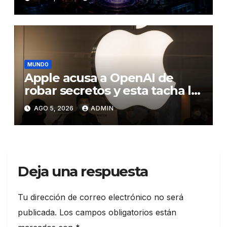
del ataque contra otra firma
MUNDO
Apple acusa a OpenAI de
robar secretos y esta tacha la
demanda de «agresiva y
AGO 5, 2026
ADMIN
personal»
Deja una respuesta
Tu dirección de correo electrónico no será
publicada.
Los campos obligatorios están