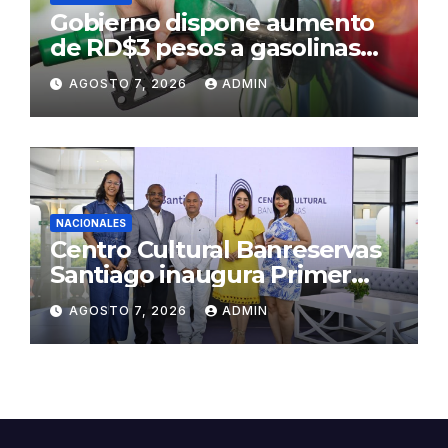
Gobierno dispone aumento
de RD$3 pesos a gasolinas
premium y regular
AGOSTO 7, 2026
ADMIN
NACIONALES
Centro Cultural Banreservas
Santiago inaugura Primer
Congreso de Artesanos de
AGOSTO 7, 2026
ADMIN
Santiago