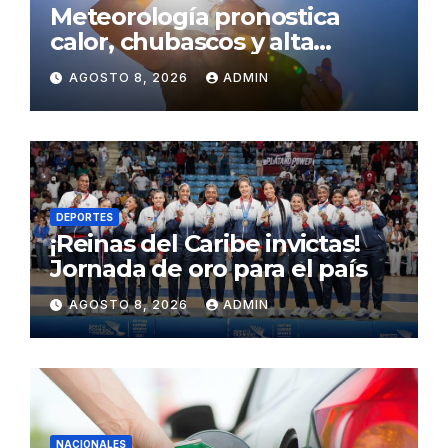
Meteorología pronostica
calor, chubascos y alta
concentración de polvo del
AGOSTO 8, 2026
ADMIN
Sahara para este sábado
DEPORTES
¡Reinas del Caribe invictas!
Jornada de oro para el país
AGOSTO 8, 2026
ADMIN
NACIONALES