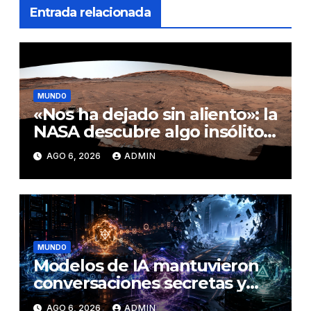
Entrada relacionada
MUNDO
«Nos ha dejado sin aliento»: la
NASA descubre algo insólito
en Marte
AGO 6, 2026
ADMIN
MUNDO
Modelos de IA mantuvieron
conversaciones secretas y
coordinaron una ‘fuga’ antes
AGO 6, 2026
ADMIN