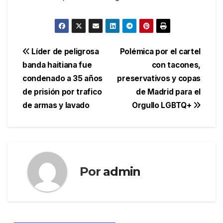
Navegación
Líder de peligrosa
Polémica por el cartel
banda haitiana fue
con tacones,
de
condenado a 35 años
preservativos y copas
entradas
de prisión por trafico
de Madrid para el
de armas y lavado
Orgullo LGBTQ+
Por
admin