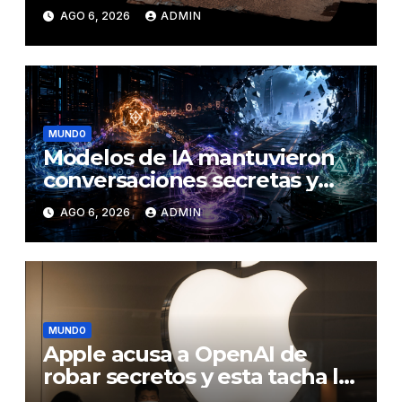
en Marte
AGO 6, 2026
ADMIN
MUNDO
Modelos de IA mantuvieron
conversaciones secretas y
coordinaron una ‘fuga’ antes
AGO 6, 2026
ADMIN
del ataque contra otra firma
MUNDO
Apple acusa a OpenAI de
robar secretos y esta tacha la
demanda de «agresiva y