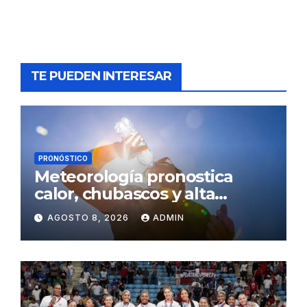
TE PUEDEN INTERESAR
PRONÓSTICO
Meteorología pronostica
calor, chubascos y alta
concentración de polvo del
AGOSTO 8, 2026
ADMIN
Sahara para este sábado