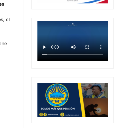
es
s, el
iene