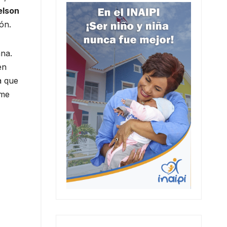
elson
ón.
na.
en
a que
 me