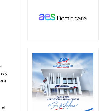
r
as y
tora
 al