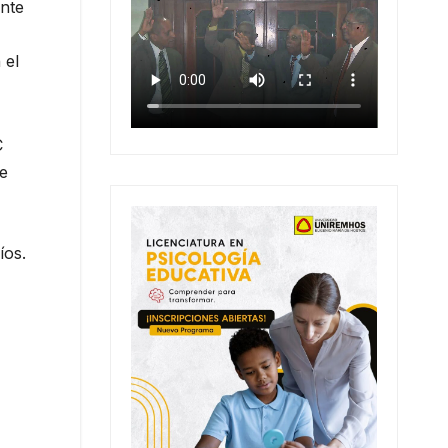
nte
 el
C
e
íos.