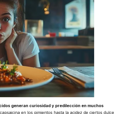
idos generan curiosidad y predilección en muchos
apsaicina en los pimientos hasta la acidez de ciertos dulce