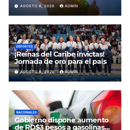
concentración de polvo del
AGOSTO 8, 2026
ADMIN
Sahara para este sábado
DEPORTES
¡Reinas del Caribe invictas!
Jornada de oro para el país
AGOSTO 8, 2026
ADMIN
NACIONALES
Gobierno dispone aumento
de RD$3 pesos a gasolinas