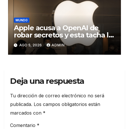
MUNDO
Apple acusa a OpenAI de
robar secretos y esta tacha la
demanda de «agresiva y
AGO 5, 2026
ADMIN
personal»
Deja una respuesta
Tu dirección de correo electrónico no será
publicada.
Los campos obligatorios están
marcados con
*
Comentario
*