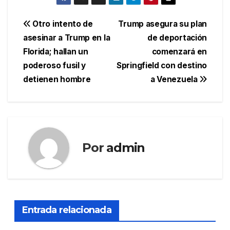
Navegación
Otro intento de
Trump asegura su plan
asesinar a Trump en la
de deportación
de
Florida; hallan un
comenzará en
entradas
poderoso fusil y
Springfield con destino
detienen hombre
a Venezuela
Por
admin
Entrada relacionada