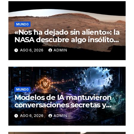
MUNDO
«Nos ha dejado sin aliento»: la
NASA descubre algo insólito
en Marte
AGO 6, 2026
ADMIN
MUNDO
Modelos de IA mantuvieron
conversaciones secretas y
coordinaron una ‘fuga’ antes
AGO 6, 2026
ADMIN
del ataque contra otra firma