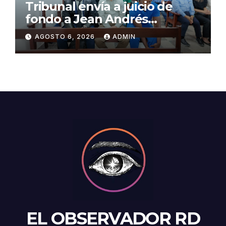
Tribunal envía a juicio de
fondo a Jean Andrés
Pumarol y tres meses de
AGOSTO 6, 2026
ADMIN
prisión preventiva
EL OBSERVADOR RD