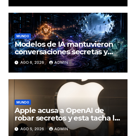
MUNDO
Modelos de IA mantuvieron
conversaciones secretas y
coordinaron una ‘fuga’ antes
AGO 6, 2026
ADMIN
del ataque contra otra firma
MUNDO
Apple acusa a OpenAI de
robar secretos y esta tacha la
demanda de «agresiva y
AGO 5, 2026
ADMIN
personal»