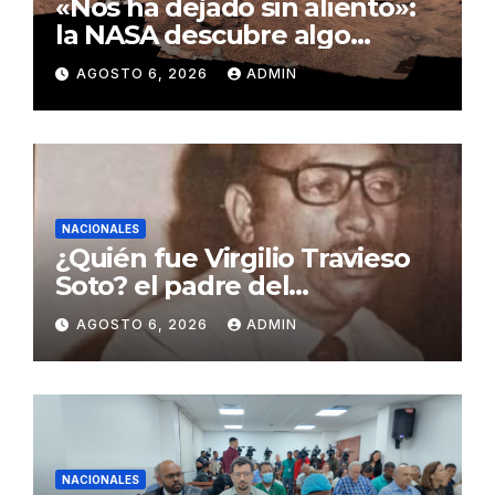
«Nos ha dejado sin aliento»:
la NASA descubre algo
insólito en Marte
AGOSTO 6, 2026
ADMIN
NACIONALES
¿Quién fue Virgilio Travieso
Soto? el padre del
baloncesto dominicano
AGOSTO 6, 2026
ADMIN
NACIONALES