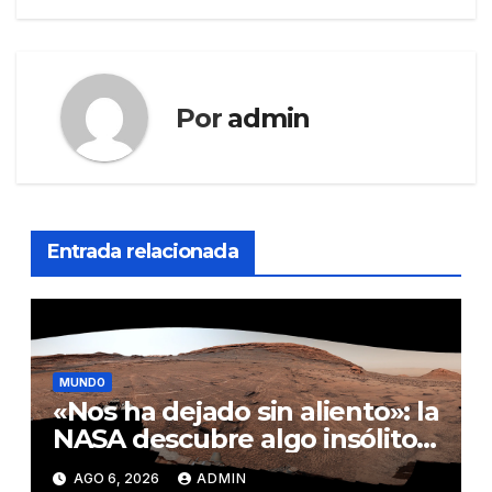
Por
admin
Entrada relacionada
MUNDO
«Nos ha dejado sin aliento»: la
NASA descubre algo insólito
en Marte
AGO 6, 2026
ADMIN