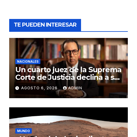
TE PUEDEN INTERESAR
NACIONALES
Un cuarto juez de la Suprema
Corte de Justicia declina a ser
evaluado por el CNM
AGOSTO 6, 2026
ADMIN
MUNDO