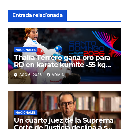
Entrada relacionada
NACIONALES
Thalía Terrero gana oro para
RD en karate kumite -55 kg
en Santo Domingo 2026
AGO 6, 2026
ADMIN
NACIONALES
Un cuarto juez de la Suprema
Corte de Justicia declina a ser