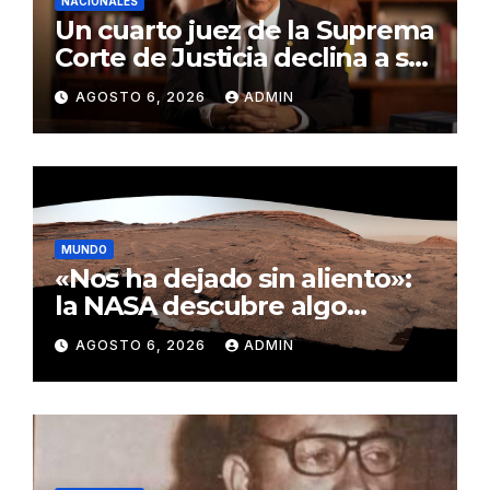
NACIONALES
Thalía Terrero gana oro para
RD en karate kumite -55 kg
en Santo Domingo 2026
AGOSTO 6, 2026
ADMIN
NACIONALES
Un cuarto juez de la Suprema
Corte de Justicia declina a ser
evaluado por el CNM
AGOSTO 6, 2026
ADMIN