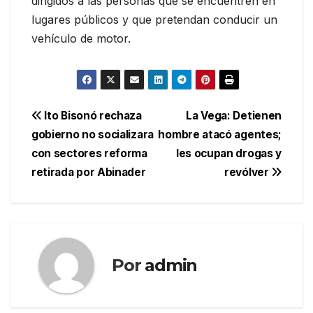
dirigidos a las personas que se encuentren en
lugares públicos y que pretendan conducir un
vehículo de motor.
Navegación
Ito Bisonó rechaza
La Vega: Detienen
gobierno no socializara
hombre atacó agentes;
de
con sectores reforma
les ocupan drogas y
entradas
retirada por Abinader
revólver
Por
admin