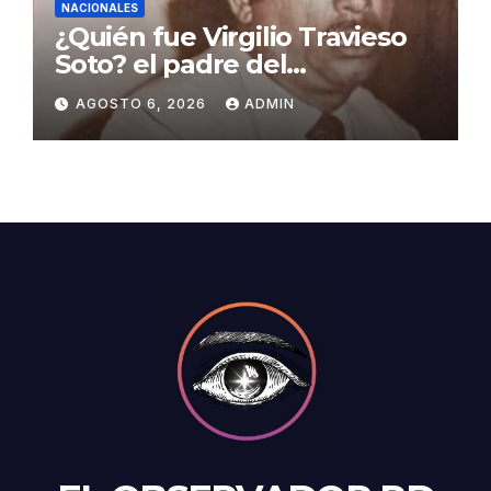
MUNDO
«Nos ha dejado sin aliento»:
la NASA descubre algo
insólito en Marte
AGOSTO 6, 2026
ADMIN
NACIONALES
¿Quién fue Virgilio Travieso
Soto? el padre del
baloncesto dominicano
AGOSTO 6, 2026
ADMIN