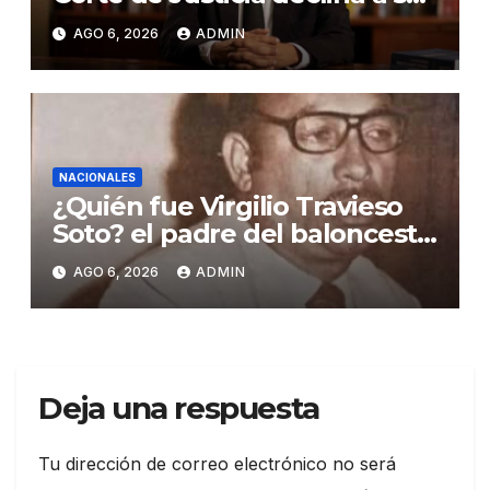
evaluado por el CNM
AGO 6, 2026
ADMIN
NACIONALES
¿Quién fue Virgilio Travieso
Soto? el padre del baloncesto
dominicano
AGO 6, 2026
ADMIN
Deja una respuesta
Tu dirección de correo electrónico no será