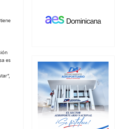
tiene
ción
sa es
tar”,