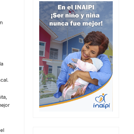
an
la
cal.
ita,
mejor
el