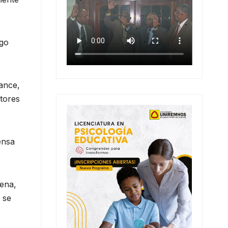
igo
lance,
ctores
ensa
cena,
 se