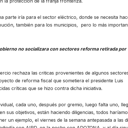
 la protección de la franja fronteriza.
 parte iría para el sector eléctrico, donde se necesita hac
ribución, también para los municipios, pero lo más importan
obierno no socializara con sectores reforma retirada por
mercio rechaza las criticas provenientes de algunos sectore
royecto de reforma fiscal que sometiera el presidente Luis
idas críticas que se hizo contra dicha iniciativa.
idual, cada uno, después por gremio, luego falta uno, lle
en sus objetivos, están haciendo diligencias, todos haríamo
er un ejemplo, el viernes de la semana antepasada a las d
diodía con AIRD, en la noche con ADOZONA, y al día sigu