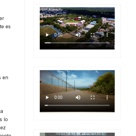
er
te es
s en
ga
s lo
iez
iente