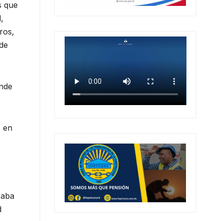
s que
,
ros,
 de
unde
, en
eaba
d