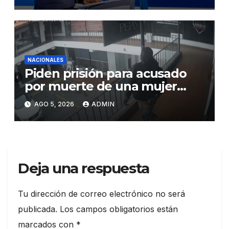
fortalecer las instituciones y
elevar la productividad
NACIONALES
Piden prisión para acusado
por muerte de una mujer
durante intento de robo en
AGO 5, 2026
ADMIN
plaza comercial en Piantini
Deja una respuesta
Tu dirección de correo electrónico no será
publicada.
Los campos obligatorios están
marcados con
*