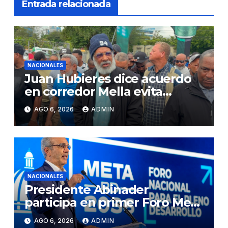
Entrada relacionada
NACIONALES
Juan Hubieres dice acuerdo
en corredor Mella evita
conflictos innecesarios
AGO 6, 2026
ADMIN
NACIONALES
Presidente Abinader
participa en primer Foro Meta
RD 2036 con miras a impulsar
AGO 6, 2026
ADMIN
el crecimiento económico,