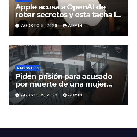
Apple acusa a OpenAI de
robar secretos y esta tacha la
demanda de «agresiva y
AGOSTO 5, 2026
ADMIN
personal»
NACIONALES
Piden prisión para acusado
por muerte de una mujer
durante intento de robo en
AGOSTO 5, 2026
ADMIN
plaza comercial en Piantini