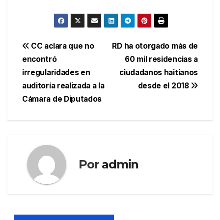
Navegación
CC aclara que no
RD ha otorgado más de
encontró
60 mil residencias a
de
irregularidades en
ciudadanos haitianos
entradas
auditoría realizada a la
desde el 2018
Cámara de Diputados
Por
admin