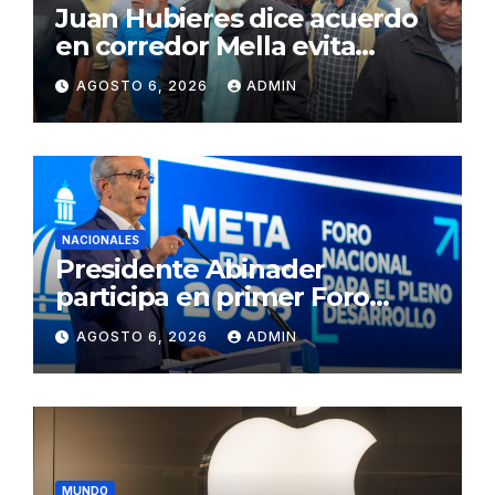
Juan Hubieres dice acuerdo
en corredor Mella evita
conflictos innecesarios
AGOSTO 6, 2026
ADMIN
NACIONALES
Presidente Abinader
participa en primer Foro
Meta RD 2036 con miras a
AGOSTO 6, 2026
ADMIN
impulsar el crecimiento
económico, fortalecer las
instituciones y elevar la
productividad
MUNDO