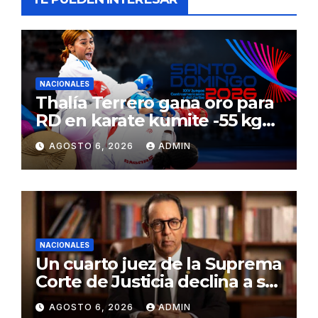
NACIONALES
Thalía Terrero gana oro para
RD en karate kumite -55 kg
en Santo Domingo 2026
AGOSTO 6, 2026
ADMIN
NACIONALES
Un cuarto juez de la Suprema
Corte de Justicia declina a ser
evaluado por el CNM
AGOSTO 6, 2026
ADMIN