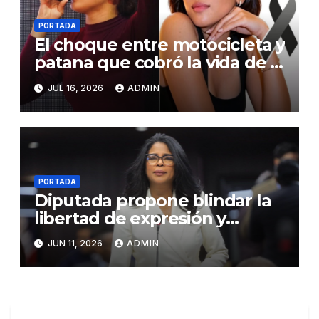
PORTADA
El choque entre motocicleta y
patana que cobró la vida de la
adoradora Emely Familia
JUL 16, 2026
ADMIN
Medina
PORTADA
Diputada propone blindar la
libertad de expresión y
eliminar prisión por opinar
JUN 11, 2026
ADMIN