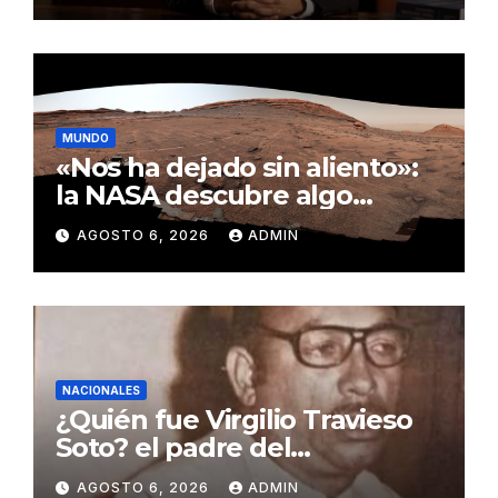
MUNDO
«Nos ha dejado sin aliento»:
la NASA descubre algo
insólito en Marte
AGOSTO 6, 2026
ADMIN
NACIONALES
¿Quién fue Virgilio Travieso
Soto? el padre del
baloncesto dominicano
AGOSTO 6, 2026
ADMIN