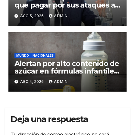
que pagar por sus ataques a
Ucrania y promete más
AGO 5, 2026
ADMIN
presión
MUNDO
NACIONALES
Alertan por alto contenido de
azúcar en fórmulas infantiles
y sus riesgos para la salud de
AGO 4, 2026
ADMIN
los bebés
Deja una respuesta
Tu dirección de correo electrónico no será