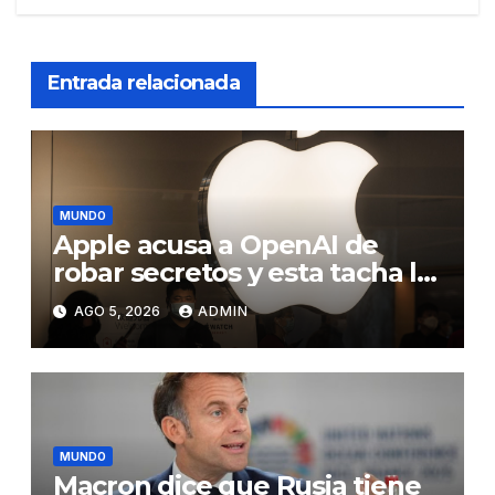
Entrada relacionada
MUNDO
Apple acusa a OpenAI de
robar secretos y esta tacha la
demanda de «agresiva y
AGO 5, 2026
ADMIN
personal»
MUNDO
Macron dice que Rusia tiene