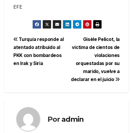
EFE
Navegación
Turquía responde al
Gisèle Pelicot, la
atentado atribuido al
víctima de cientos de
de
PKK con bombardeos
violaciones
entradas
en Irak y Siria
orquestadas por su
marido, vuelve a
declarar en el juicio
Por
admin