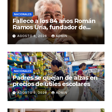
NACIONALES
Fallece a los 84 años Román
Ramos Uría, fundador de
Grupo Ramos
AGOSTO 6, 2026
ADMIN
NACIONALES
Padres se quejan de alzas en
precios de útiles escolares
AGOSTO 6, 2026
ADMIN