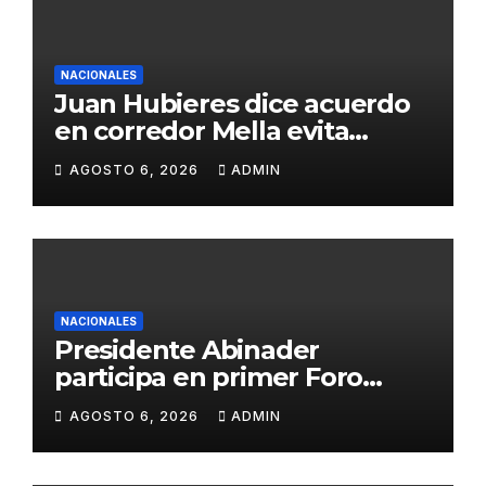
NACIONALES
Juan Hubieres dice acuerdo
en corredor Mella evita
conflictos innecesarios
AGOSTO 6, 2026
ADMIN
NACIONALES
Presidente Abinader
participa en primer Foro
Meta RD 2036 con miras a
AGOSTO 6, 2026
ADMIN
impulsar el crecimiento
económico, fortalecer las
instituciones y elevar la