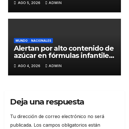
AGO 5, 2026
ADMIN
presión
MUNDO
NACIONALES
Alertan por alto contenido de
azúcar en fórmulas infantiles
y sus riesgos para la salud de
AGO 4, 2026
ADMIN
los bebés
Deja una respuesta
Tu dirección de correo electrónico no será
publicada.
Los campos obligatorios están