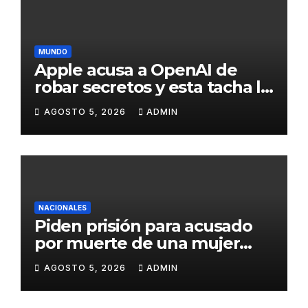
productividad
MUNDO
Apple acusa a OpenAI de
robar secretos y esta tacha la
demanda de «agresiva y
AGOSTO 5, 2026
ADMIN
personal»
NACIONALES
Piden prisión para acusado
por muerte de una mujer
durante intento de robo en
AGOSTO 5, 2026
ADMIN
plaza comercial en Piantini