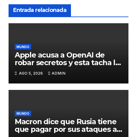
Entrada relacionada
MUNDO
Apple acusa a OpenAI de
robar secretos y esta tacha la
demanda de «agresiva y
AGO 5, 2026
ADMIN
personal»
MUNDO
Macron dice que Rusia tiene
que pagar por sus ataques a
Ucrania y promete más