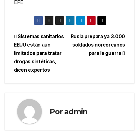
EFE
Navegación
Sistemas sanitarios
Rusia prepara ya 3.000
EEUU están aún
soldados norcoreanos
de
limitados para tratar
para la guerra
entradas
drogas sintéticas,
dicen expertos
Por
admin